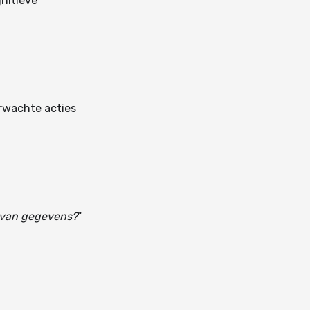
nitieve
rwachte acties
n van gegevens?
“