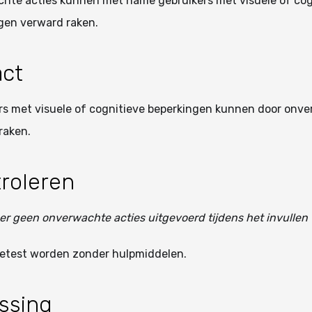
hte acties kunnen met name gebruikers met visuele of cog
gen verward raken.
ct
rs met visuele of cognitieve beperkingen kunnen door onve
raken.
roleren
er geen onverwachte acties uitgevoerd tijdens het invulle
getest worden zonder hulpmiddelen.
ssing