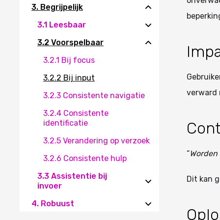
onverwac
3. Begrijpelijk
beperkin
3.1 Leesbaar
3.2 Voorspelbaar
Impa
3.2.1 Bij focus
Gebruike
3.2.2 Bij input
verward 
3.2.3 Consistente navigatie
3.2.4 Consistente
identificatie
Cont
3.2.5 Verandering op verzoek
“
Worden 
3.2.6 Consistente hulp
3.3 Assistentie bij
Dit kan 
invoer
4. Robuust
Oplo