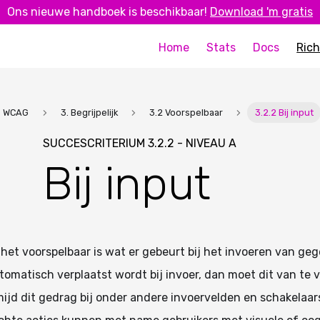
Ons nieuwe handboek is beschikbaar!
Download 'm gratis
Home
Stats
Docs
Rich
WCAG
3. Begrijpelijk
3.2 Voorspelbaar
3.2.2 Bij input
SUCCESCRITERIUM 3.2.2 - NIVEAU A
Bij input
 het voorspelbaar is wat er gebeurt bij het invoeren van geg
tomatisch verplaatst wordt bij invoer, dan moet dit van te
mijd dit gedrag bij onder andere invoervelden en schakelaar