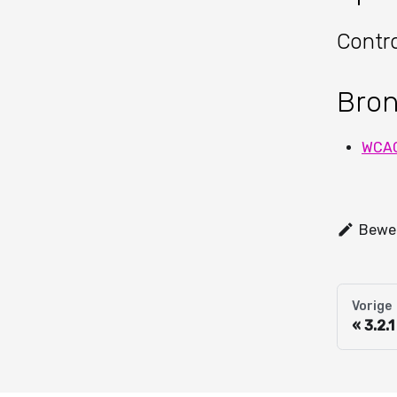
Contro
Bro
WCAG 
Bewer
Vorige
3.2.1