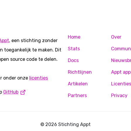
Home
Over
Appt
, een stichting zonder
Stats
Commun
n toegankelijk te maken. Dit
open source code te delen.
Docs
Nieuwsbr
Richtlijnen
Appt app
ar onder onze
licenties
Artikelen
Licentie
op
GitHub
Partners
Privacy
© 2026 Stichting Appt