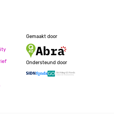
Gemaakt door
ity
ief
Ondersteund door
s