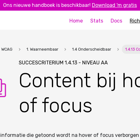
Ons nieuwe handboek is beschikbaar!
Download 'm gratis
Home
Stats
Docs
Rich
WCAG
1. Waarneembaar
1.4 Onderscheidbaar
1.4.13 C
SUCCESCRITERIUM 1.4.13 - NIVEAU AA
Content bij h
of focus
 informatie die getoond wordt na hover of focus verborgen