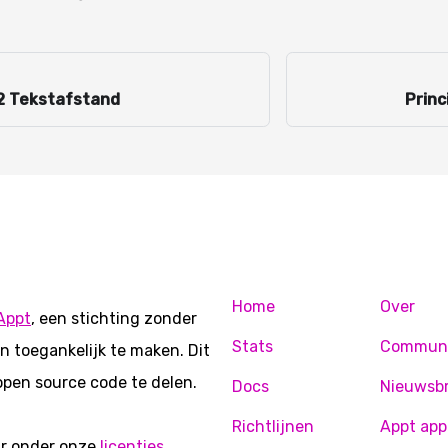
12 Tekstafstand
Princ
Home
Over
Appt
, een stichting zonder
Stats
Commun
n toegankelijk te maken. Dit
open source code te delen.
Docs
Nieuwsbr
Richtlijnen
Appt app
ar onder onze
licenties