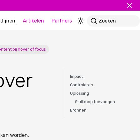
tlijnen
Artikelen
Partners
Zoeken
ontent bij hover of focus
over
Impact
Controleren
Oplossing
Sluitknop toevoegen
Bronnen
 kan worden.