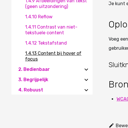
1.4.9 Afbeeldingen van tekst
Je kunt 
(geen uitzondering)
1.4.10 Reflow
Oplo
1.4.11 Contrast van niet-
tekstuele content
Voeg een
1.4.12 Tekstafstand
gebruike
1.4.13 Content bij hover of
focus
Sluit
2. Bedienbaar
3. Begrijpelijk
Bro
4. Robuust
WCAG 
Bewer